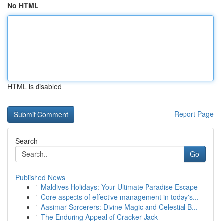
No HTML
HTML is disabled
Report Page
Search
Go
Published News
1
Maldives Holidays: Your Ultimate Paradise Escape
1
Core aspects of effective management in today's...
1
Aasimar Sorcerers: Divine Magic and Celestial B...
1
The Enduring Appeal of Cracker Jack