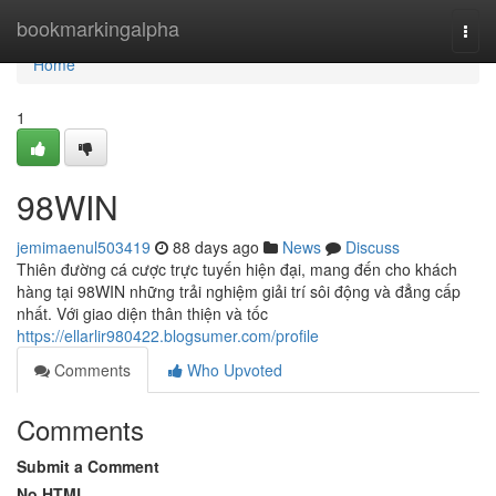
Home
bookmarkingalpha
Togg
navi
Home
1
98WIN
jemimaenul503419
88 days ago
News
Discuss
Thiên đường cá cược trực tuyến hiện đại, mang đến cho khách
hàng tại 98WIN những trải nghiệm giải trí sôi động và đẳng cấp
nhất. Với giao diện thân thiện và tốc
https://ellarlir980422.blogsumer.com/profile
Comments
Who Upvoted
Comments
Submit a Comment
No HTML