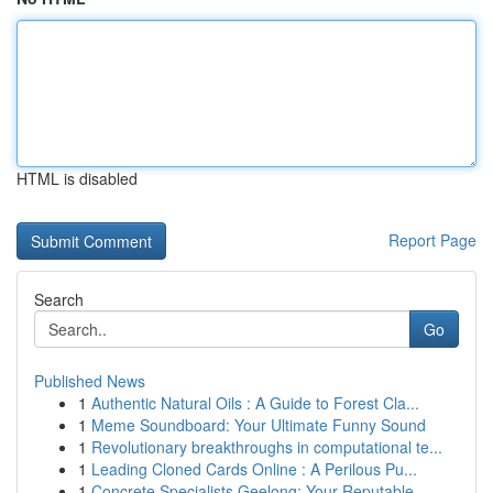
HTML is disabled
Report Page
Search
Go
Published News
1
Authentic Natural Oils : A Guide to Forest Cla...
1
Meme Soundboard: Your Ultimate Funny Sound
1
Revolutionary breakthroughs in computational te...
1
Leading Cloned Cards Online : A Perilous Pu...
1
Concrete Specialists Geelong: Your Reputable...