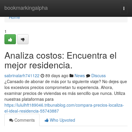
Home
bookmarkingalpha
Togg
navi
Home
1
Analiza costos: Encuentra el
mejor residencia.
sabrinalarh741122
89 days ago
News
Discuss
¿Cansado de abonar de más por tu siguiente viaje? No dejes que
los excesivos precios comprometan tu experiencia. Ahora,
examinar precios de viviendas es más sencillo que nunca. Utiliza
nuestras plataformas para
https://lululhft189046.tribunablog.com/compara-precios-localiza-
el-ideal-residencia-55743887
Comments
Who Upvoted