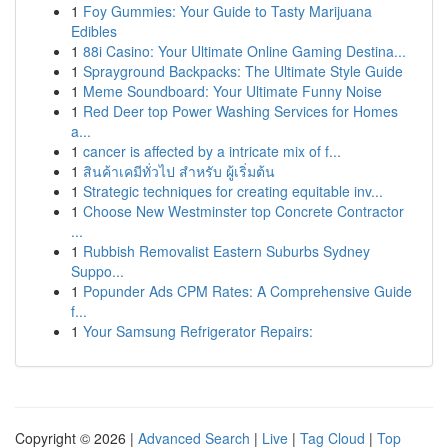
1
Foy Gummies: Your Guide to Tasty Marijuana
Edibles
1
88i Casino: Your Ultimate Online Gaming Destina...
1
Sprayground Backpacks: The Ultimate Style Guide
1
Meme Soundboard: Your Ultimate Funny Noise
1
Red Deer top Power Washing Services for Homes
a...
1
cancer is affected by a intricate mix of f...
1
สินค้าเคมีทั่วไป สำหรับ ผู้เริ่มต้น
1
Strategic techniques for creating equitable inv...
1
Choose New Westminster top Concrete Contractor
...
1
Rubbish Removalist Eastern Suburbs Sydney
Suppo...
1
Popunder Ads CPM Rates: A Comprehensive Guide
f...
1
Your Samsung Refrigerator Repairs:
Copyright © 2026 |
Advanced Search
|
Live
|
Tag Cloud
|
Top