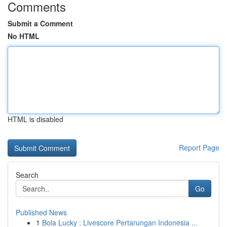
Comments
Submit a Comment
No HTML
HTML is disabled
Report Page
Search
Go
Published News
1
Bola Lucky : Livescore Pertarungan Indonesia ...