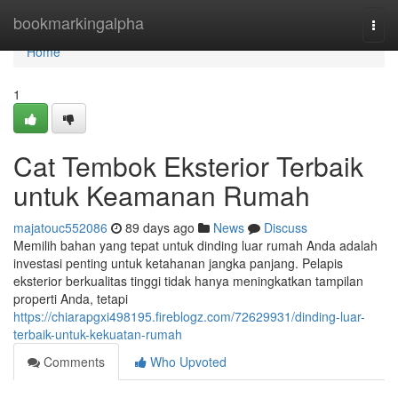
Home
bookmarkingalpha
Togg
navi
Home
1
Cat Tembok Eksterior Terbaik
untuk Keamanan Rumah
majatouc552086
89 days ago
News
Discuss
Memilih bahan yang tepat untuk dinding luar rumah Anda adalah
investasi penting untuk ketahanan jangka panjang. Pelapis
eksterior berkualitas tinggi tidak hanya meningkatkan tampilan
properti Anda, tetapi
https://chiarapgxi498195.fireblogz.com/72629931/dinding-luar-
terbaik-untuk-kekuatan-rumah
Comments
Who Upvoted