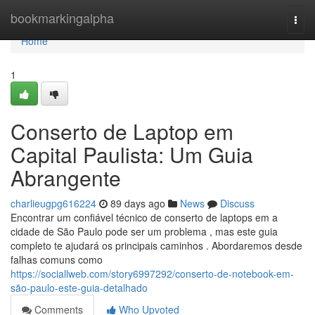
Home
bookmarkingalpha
Togg
navi
Home
1
Conserto de Laptop em
Capital Paulista: Um Guia
Abrangente
charlieugpg616224
89 days ago
News
Discuss
Encontrar um confiável técnico de conserto de laptops em a
cidade de São Paulo pode ser um problema , mas este guia
completo te ajudará os principais caminhos . Abordaremos desde
falhas comuns como
https://sociallweb.com/story6997292/conserto-de-notebook-em-
são-paulo-este-guia-detalhado
Comments
Who Upvoted