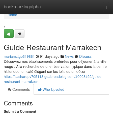
Home
bookmarkingalpha
Togg
navi
Home
1
Guide Restaurant Marrakech
mariamztgb319861
91 days ago
News
Discuss
Découvrez nos établissements préférées pour déjeuner à la ville
rouge . À la recherche de une réservation typique dans la centre
historique, un café élégant sur les toits ou un décor
https://sashardpv705113.goabroadblog.com/40003492/guide-
restaurant-marrakech
Comments
Who Upvoted
Comments
Submit a Comment