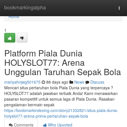
Home
bookmarkingalpha
Togg
navi
Home
1
Platform Piala Dunia
HOLYSLOT77: Arena
Unggulan Taruhan Sepak Bola
mariyahnjwg501675
88 days ago
News
Discuss
Mencari situs pertaruhan bola Piala Dunia yang terpercaya ?
HOLYSLOT77 adalah jawaban terbaik Anda! Kami menawarkan
pasaran kompetitif untuk semua laga di Piala Dunia. Rasakan
pengalaman bermain sepak
https://bookmarkindexing.com/story21332821/situs-piala-dunia-
holyslot77-arena-prima-pertaruhan-sepak-bola
Comments
Who Upvoted