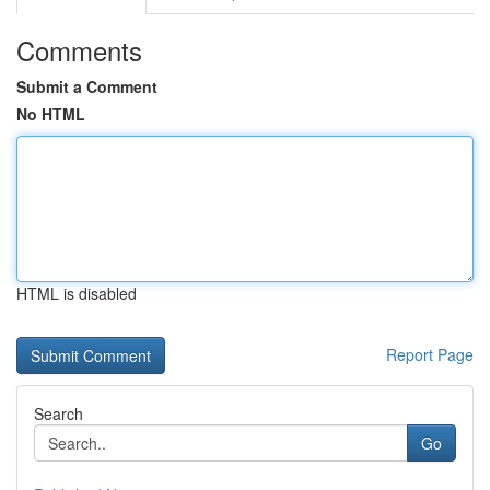
Comments
Submit a Comment
No HTML
HTML is disabled
Report Page
Search
Go