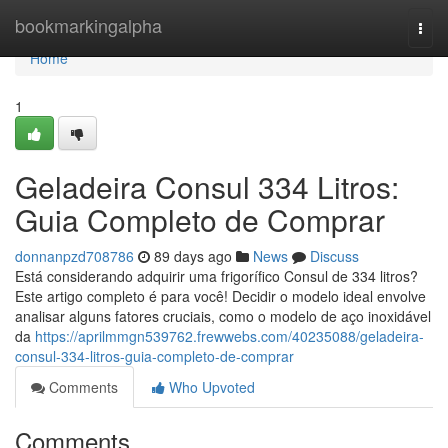
Home
bookmarkingalpha
Togg
navi
Home
1
Geladeira Consul 334 Litros:
Guia Completo de Comprar
donnanpzd708786
89 days ago
News
Discuss
Está considerando adquirir uma frigorífico Consul de 334 litros?
Este artigo completo é para você! Decidir o modelo ideal envolve
analisar alguns fatores cruciais, como o modelo de aço inoxidável
da
https://aprilmmgn539762.frewwebs.com/40235088/geladeira-
consul-334-litros-guia-completo-de-comprar
Comments
Who Upvoted
Comments