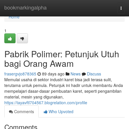
Home
bookmarkingalpha
Togg
navi
Home
1
Pabrik Polimer: Petunjuk Utuh
bagi Orang Awam
frasergvjo878365
89 days ago
News
Discuss
Memulai usaha di sektor industri karet bisa jadi terasa sulit,
terutama untuk pemula. Petunjuk ini hadir untuk membantu Anda
mempelajari dasar-dasar pembuatan karet, seperti pengambilan
material, mesin yang digunakan,
https://tayavftl704567.blogrelation.com/profile
Comments
Who Upvoted
Comments