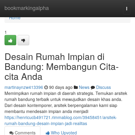
Home
bookmarkingalpha
Togg
navi
Home
1
Desain Rumah Impian di
Bandung: Membangun Cita-
cita Anda
martinaynzw413396
90 days ago
News
Discuss
Memimpikan rumah impian di daerah strategis. Temukan arsitek
rumah bandung terbaik untuk mewujudkan desain khas anda.
Dari desain kontemporer, arsitek berpengalaman kami siap
membantu mendesain impian anda menjadi
https://henricucb491721.rimmablog.com/39458451/arsitek-
rumah-bandung-desain-impian-jadi-realitas
Comments
Who Upvoted