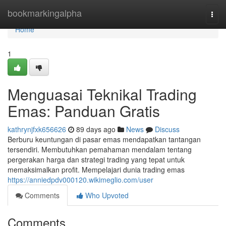
Home
bookmarkingalpha
Togg
navi
Home
1
Menguasai Teknikal Trading
Emas: Panduan Gratis
kathrynjfxk656626
89 days ago
News
Discuss
Berburu keuntungan di pasar emas mendapatkan tantangan
tersendiri. Membutuhkan pemahaman mendalam tentang
pergerakan harga dan strategi trading yang tepat untuk
memaksimalkan profit. Mempelajari dunia trading emas
https://anniedpdv000120.wikimeglio.com/user
Comments
Who Upvoted
Comments