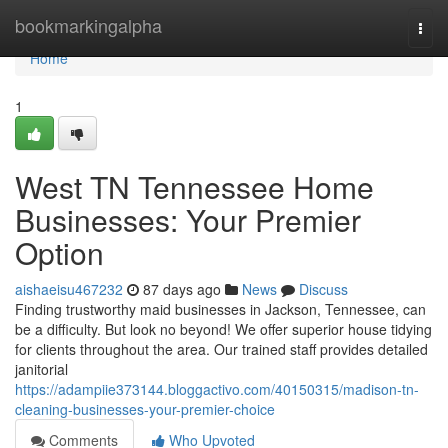
Home
bookmarkingalpha
Togg
navi
Home
1
West TN Tennessee Home
Businesses: Your Premier
Option
aishaeisu467232
87 days ago
News
Discuss
Finding trustworthy maid businesses in Jackson, Tennessee, can
be a difficulty. But look no beyond! We offer superior house tidying
for clients throughout the area. Our trained staff provides detailed
janitorial
https://adampiie373144.bloggactivo.com/40150315/madison-tn-
cleaning-businesses-your-premier-choice
Comments
Who Upvoted