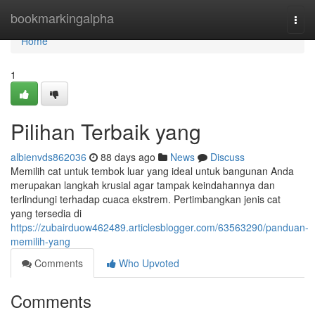
Home
bookmarkingalpha
Togg
navi
Home
1
Pilihan Terbaik yang
albienvds862036
88 days ago
News
Discuss
Memilih cat untuk tembok luar yang ideal untuk bangunan Anda
merupakan langkah krusial agar tampak keindahannya dan
terlindungi terhadap cuaca ekstrem. Pertimbangkan jenis cat
yang tersedia di
https://zubairduow462489.articlesblogger.com/63563290/panduan-
memilih-yang
Comments
Who Upvoted
Comments