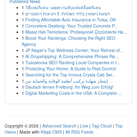
Published News
1
วิธีแห่งกิเลน: เผยความลับแห่งสล็อตกิเลน
1
הצעת נישואין בלתי נשכחת: 5 רעיונות רומנטיים
1
Finding Affordable Auto Insurance in Tulsa, OK
1
Concreters Geelong: Your Trusted Concrete P...
1
Masal Halı Temizleme: Profesyonel Çözümlerle Ha...
1
Boost Your Rankings: Choosing the Right SEO
Agency
1
JP Nagar's Top Wellness Center: Your Retreat of...
1
AI Dropshipping: A Comprehensive Phrase Re...
1
Tuscaloosa SEO Ranking Local Companies in t...
1
Protecting Your Home: A Guide to Pest Control
1
Searching for the Top Innova Crysta Cab Ser...
1
إشعار شهادة تركيب أنظمة الوقاية والحماية من ...
1
Deutsch lernen Freiburg: Ihr Weg zum Erfolg!
1
Digital Marketing Costs in the USA: A Complete ...
Copyright © 2026 |
Advanced Search
|
Live
|
Tag Cloud
|
Top
Users
| Made with
Kliqqi CMS
|
All RSS Feeds