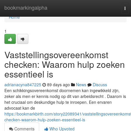
Home
bookmarkingalpha
Tog
nav
Home
1
Vaststellingsovereenkomst
checken: Waarom hulp zoeken
essentieel is
adrianacyna847225
89 days ago
News
Discuss
Een schikkingsovereenkomst doornemen kan ingewikkeld zijn,
zeker als men er kennis nodig op dit van arbeidsrecht . Daarom is
het cruciaal om deskundige hulp te inroepen. Een ervaren
advocaat kan de
https://bookmarkbirth.com/story22089341/vaststellingsovereenkoms
checken-waarom-hulp-zoeken-essentieel-is
Comments
Who Upvoted