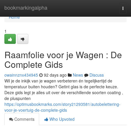
Home
bookmarkingalpha
Togg
navi
Home
1
Raamfolie voor je Wagen : De
Complete Gids
owainnznx434945
92 days ago
News
Discuss
Wil je de inkijk van je wagen verbeteren én tegelijkertijd de
temperatuur buiten houden? Getint glas is de perfecte keuze.
Deze gids legt je alles uit over de verschillende soorten coating ,
de pluspunten
https://optimusbookmarks.com/story21293581/autobelettering-
voor-je-voertuig-de-complete-gids
Comments
Who Upvoted