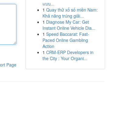
แบบ...
1
Quay thử xổ số miền Nam:
Khả năng trúng giải...
1
Diagnose My Car: Get
Instant Online Vehicle Dia...
1
Speed Baccarat: Fast-
Paced Online Gambling
Action
1
CRM-ERP Developers in
the City : Your Organi...
ort Page