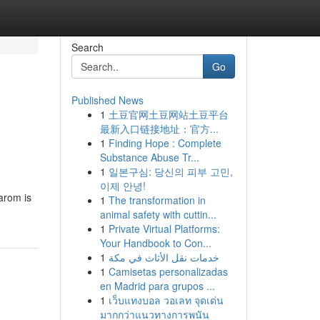
Search
Go
Published News
1
土豆官网土豆网站土豆平台
最新入口链接地址：官方...
1
Finding Hope : Complete
Substance Abuse Tr...
1
일본구심: 당신의 피부 고민,
이제 안녕!
arom is
1
The transformation in
animal safety with cuttin...
1
Private Virtual Platforms:
Your Handbook to Con...
1
خدمات نقل الأثاث في مكة
1
Camisetas personalizadas
en Madrid para grupos ...
1
เว็บแทงบอล วอเลท จุดเด่น
มากกว่าแนวทางการพนัน