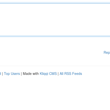
Rep
d
|
Top Users
| Made with
Kliqqi CMS
|
All RSS Feeds