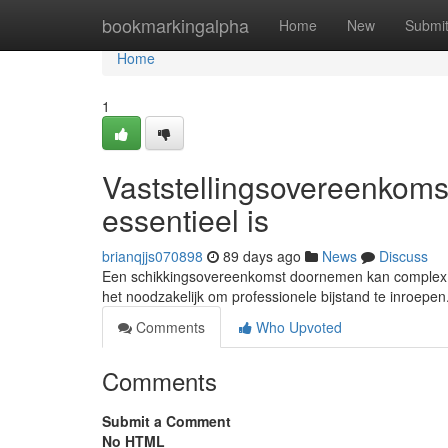
Home
bookmarkingalpha
Home
New
Submi
Home
1
Vaststellingsovereenkom
essentieel is
brianqjjs070898
89 days ago
News
Discuss
Een schikkingsovereenkomst doornemen kan complex zij
het noodzakelijk om professionele bijstand te inroep
Comments
Who Upvoted
Comments
Submit a Comment
No HTML