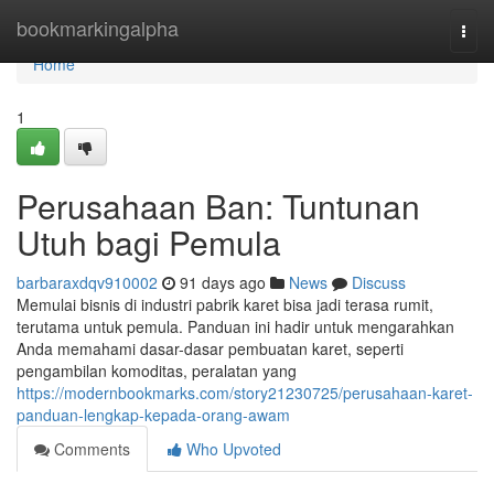
Home
bookmarkingalpha
Togg
navi
Home
1
Perusahaan Ban: Tuntunan
Utuh bagi Pemula
barbaraxdqv910002
91 days ago
News
Discuss
Memulai bisnis di industri pabrik karet bisa jadi terasa rumit,
terutama untuk pemula. Panduan ini hadir untuk mengarahkan
Anda memahami dasar-dasar pembuatan karet, seperti
pengambilan komoditas, peralatan yang
https://modernbookmarks.com/story21230725/perusahaan-karet-
panduan-lengkap-kepada-orang-awam
Comments
Who Upvoted