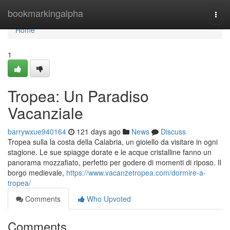
Home
bookmarkingalpha
Togg
navi
Home
1
Tropea: Un Paradiso
Vacanziale
barrywxue940164
121 days ago
News
Discuss
Tropea sulla la costa della Calabria, un gioiello da visitare in ogni
stagione. Le sue spiagge dorate e le acque cristalline fanno un
panorama mozzafiato, perfetto per godere di momenti di riposo. Il
borgo medievale,
https://www.vacanzetropea.com/dormire-a-
tropea/
Comments
Who Upvoted
Comments