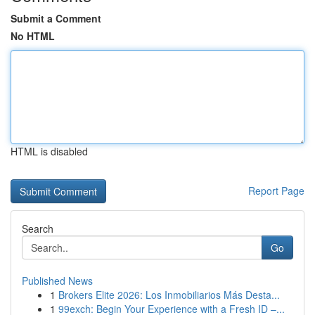
Submit a Comment
No HTML
HTML is disabled
Report Page
Search
Go
Published News
1
Brokers Elite 2026: Los Inmobiliarios Más Desta...
1
99exch: Begin Your Experience with a Fresh ID –...