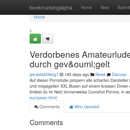
Home
bookmarkingalpha
Home
New
Submi
Home
1
Verdorbenes Amateurluder
durch gev&ouml;gelt
geralda828etg7
195 days ago
News
Discuss
Auf dieser Pornotube pimpern alle scharfen Darsteller
und megageilen XXL Busen auf einem krassen Dreier du
findest du im Netz tonnenweise Cumshot Pornos, in 
european.html/
Comments
Who Upvoted
Comments