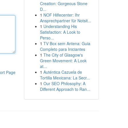
Creation: Gorgeous Stone
D...
1
NOF Hilfecenter: Ihr
Ansprechpartner für Notsit...
1
Understanding His
Satisfaction: A Look to
Perso...
1
TV Box sem Antena: Guia
Completo para Iniciantes
1
The City of Glasgow's
Green Movement: A Look
at...
1
Auténtica Cazuela de
ort Page
Tortilla Mexicana: La Secr...
1
Our SEO Philosophy: A
Different Approach to Ran...