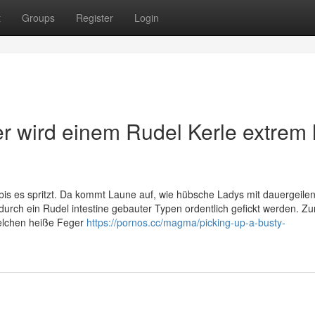
t
Groups
Register
Login
 wird einem Rudel Kerle extrem 
 bis es spritzt. Da kommt Laune auf, wie hübsche Ladys mit dauergeil
rch ein Rudel intestine gebauter Typen ordentlich gefickt werden. Z
welchen heiße Feger
https://pornos.cc/magma/picking-up-a-busty-