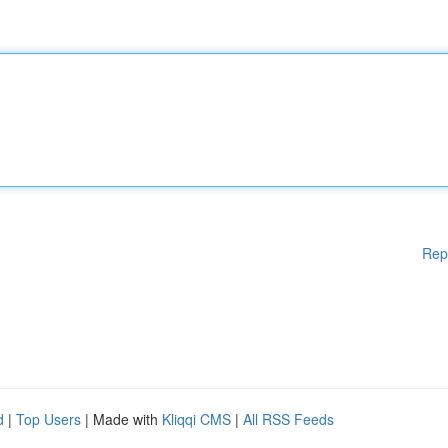
Rep
d
|
Top Users
| Made with
Kliqqi CMS
|
All RSS Feeds