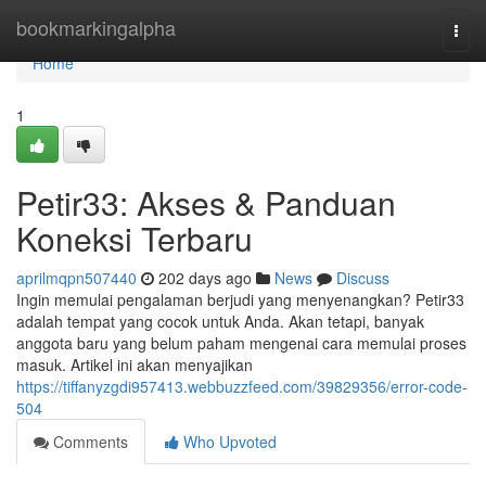
Home
bookmarkingalpha
Togg
navi
Home
1
Petir33: Akses & Panduan
Koneksi Terbaru
aprilmqpn507440
202 days ago
News
Discuss
Ingin memulai pengalaman berjudi yang menyenangkan? Petir33
adalah tempat yang cocok untuk Anda. Akan tetapi, banyak
anggota baru yang belum paham mengenai cara memulai proses
masuk. Artikel ini akan menyajikan
https://tiffanyzgdi957413.webbuzzfeed.com/39829356/error-code-
504
Comments
Who Upvoted