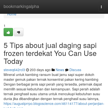
Home
bookmarkingalpha
Togg
navi
Home
1
5 Tips about jual daging sapi
frozen terdekat You Can Use
Today
steveq642rcl3
203 days ago
News
Discuss
Mineral untuk kambing ransum buat jamu sapi super dokoh
master gemuk pakan ternak konsentrat pakan kering kambing
Dengan berbagai jenis sapi perah yang tersedia, peternak dapat
memilih sesuai kebutuhan dan kemampuan. Sapi perah adalah
ternak penghasil susu utama untuk mencukupi kebutuhan susu
dunia jika dibandingkan dengan ternak penghasil susu lainnya,
https://augustprrpo.blogoscience.com/46114177/about-perjanjian-