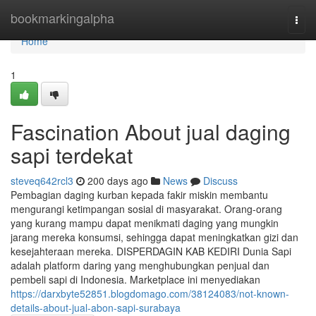
Home
bookmarkingalpha
Togg
navi
Home
1
Fascination About jual daging
sapi terdekat
steveq642rcl3
200 days ago
News
Discuss
Pembagian daging kurban kepada fakir miskin membantu
mengurangi ketimpangan sosial di masyarakat. Orang-orang
yang kurang mampu dapat menikmati daging yang mungkin
jarang mereka konsumsi, sehingga dapat meningkatkan gizi dan
kesejahteraan mereka. DISPERDAGIN KAB KEDIRI Dunia Sapi
adalah platform daring yang menghubungkan penjual dan
pembeli sapi di Indonesia. Marketplace ini menyediakan
https://darxbyte52851.blogdomago.com/38124083/not-known-
details-about-jual-abon-sapi-surabaya