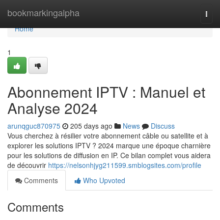
Home
bookmarkingalpha
Togg
navi
Home
1
Abonnement IPTV : Manuel et
Analyse 2024
arunqguc870975
205 days ago
News
Discuss
Vous cherchez à résilier votre abonnement câble ou satellite et à
explorer les solutions IPTV ? 2024 marque une époque charnière
pour les solutions de diffusion en IP. Ce bilan complet vous aidera
de découvrir
https://nelsonhjyg211599.smblogsites.com/profile
Comments
Who Upvoted
Comments