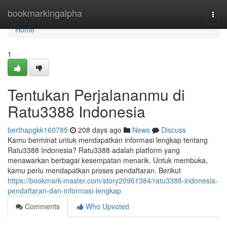
Home
bookmarkingalpha
Togg
navi
Home
1
Tentukan Perjalananmu di
Ratu3388 Indonesia
berthapgkk160785
208 days ago
News
Discuss
Kamu berminat untuk mendapatkan informasi lengkap tentang
Ratu3388 Indonesia? Ratu3388 adalah platform yang
menawarkan berbagai kesempatan menarik. Untuk membuka,
kamu perlu mendapatkan proses pendaftaran. Berikut
https://bookmark-master.com/story20961384/ratu3388-indonesia-
pendaftaran-dan-informasi-lengkap
Comments
Who Upvoted