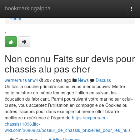
Home
bookmarkingalpha
Togg
navi
Home
1
Non connu Faits sur devis pour
chassis alu pas cher
wernerr616anw4
207 days ago
News
Discuss
Un fois la couche primaire sèche, vous-même pouvez Mettre
cette peinture en même temps que finition en suivant les
éducation du fabricant. Parmi poursuivant votre marine sur celui-
ci site, vous acceptez l’utilisation en compagnie de Cookies ou
autres traceurs pour dans exemple toi-même offrir bizarre
meilleure expérience à l’égard de
https://experts-en-
chassis11096.life-
wiki.com/2080983/poseur_de_chassis_bruxelles_pour_les_nuls
Comments
Who Upvoted