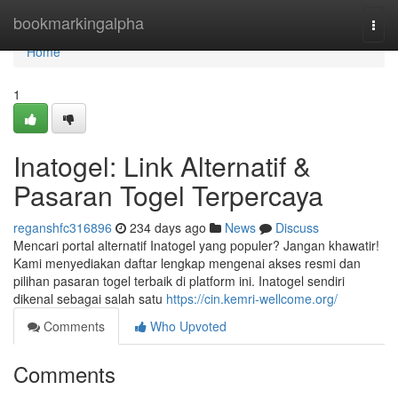
Home
bookmarkingalpha
Togg
navi
Home
1
Inatogel: Link Alternatif &
Pasaran Togel Terpercaya
reganshfc316896
234 days ago
News
Discuss
Mencari portal alternatif Inatogel yang populer? Jangan khawatir!
Kami menyediakan daftar lengkap mengenai akses resmi dan
pilihan pasaran togel terbaik di platform ini. Inatogel sendiri
dikenal sebagai salah satu
https://cin.kemri-wellcome.org/
Comments
Who Upvoted
Comments