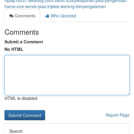
rayap16037.eedblog.com/39097439/pelayanan-jasa-pengendali-
hama-one-servis-jasa-injeksi-wereng-berpengalaman
Comments
Who Upvoted
Comments
Submit a Comment
No HTML
HTML is disabled
Report Page
Search