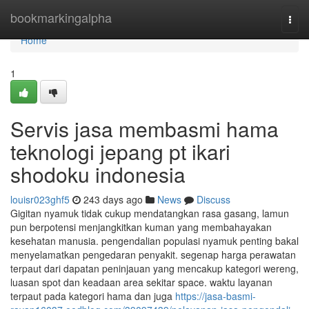
Home
bookmarkingalpha
Togg
navi
Home
1
Servis jasa membasmi hama
teknologi jepang pt ikari
shodoku indonesia
louisr023ghf5
243 days ago
News
Discuss
Gigitan nyamuk tidak cukup mendatangkan rasa gasang, lamun
pun berpotensi menjangkitkan kuman yang membahayakan
kesehatan manusia. pengendalian populasi nyamuk penting bakal
menyelamatkan pengedaran penyakit. segenap harga perawatan
terpaut dari dapatan peninjauan yang mencakup kategori wereng,
luasan spot dan keadaan area sekitar space. waktu layanan
terpaut pada kategori hama dan juga
https://jasa-basmi-