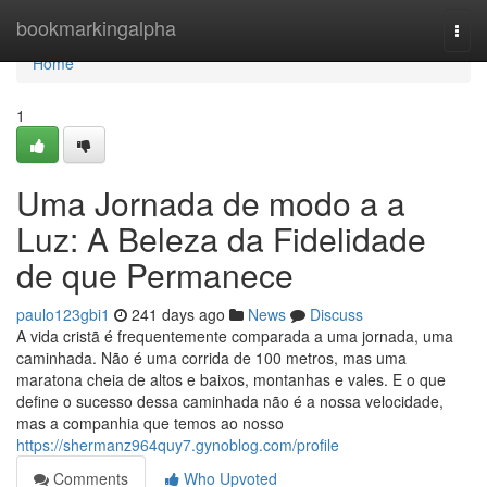
Home
bookmarkingalpha
Togg
navi
Home
1
Uma Jornada de modo a a
Luz: A Beleza da Fidelidade
de que Permanece
paulo123gbi1
241 days ago
News
Discuss
A vida cristã é frequentemente comparada a uma jornada, uma
caminhada. Não é uma corrida de 100 metros, mas uma
maratona cheia de altos e baixos, montanhas e vales. E o que
define o sucesso dessa caminhada não é a nossa velocidade,
mas a companhia que temos ao nosso
https://shermanz964quy7.gynoblog.com/profile
Comments
Who Upvoted