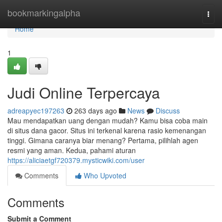
Home
bookmarkingalpha
Togg
navi
Home
1
Judi Online Terpercaya
adreapyec197263
263 days ago
News
Discuss
Mau mendapatkan uang dengan mudah? Kamu bisa coba main
di situs dana gacor. Situs ini terkenal karena rasio kemenangan
tinggi. Gimana caranya biar menang? Pertama, pilihlah agen
resmi yang aman. Kedua, pahami aturan
https://aliciaetgf720379.mysticwiki.com/user
Comments
Who Upvoted
Comments
Submit a Comment