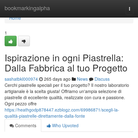
Home
bookmarkingalpha
Togg
navi
Home
1
Ispirazione in ogni Piastrella:
Dalla Fabbrica al tuo Progetto
sashatbkl000974
265 days ago
News
Discuss
Cerchi piastrelle speciali per il tuo progetto? Il nostro laboratorio
artigianale è la scelta giusta! Offriamo un'ampia selezione di
piastrelle di eccellente qualità, realizzate con cura e passione.
Ogni pezzo offre
https://heathgodp878447.ezblogz.com/69986871/scegli-la-
qualità-piastrelle-direttamente-dalla-fonte
Comments
Who Upvoted