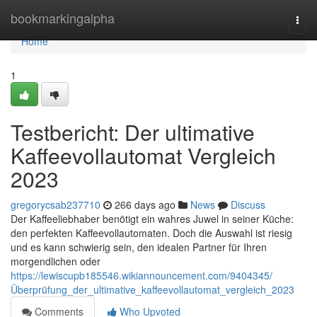
Home
bookmarkingalpha
Togg
navi
Home
1
Testbericht: Der ultimative
Kaffeevollautomat Vergleich
2023
gregorycsab237710
266 days ago
News
Discuss
Der Kaffeeliebhaber benötigt ein wahres Juwel in seiner Küche:
den perfekten Kaffeevollautomaten. Doch die Auswahl ist riesig
und es kann schwierig sein, den idealen Partner für Ihren
morgendlichen oder
https://lewiscupb185546.wikiannouncement.com/9404345/
Überprüfung_der_ultimative_kaffeevollautomat_vergleich_2023
Comments
Who Upvoted