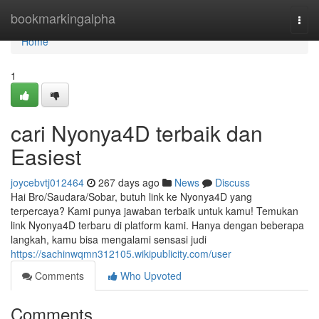
Home
bookmarkingalpha
Togg
navi
Home
1
cari Nyonya4D terbaik dan
Easiest
joycebvtj012464
267 days ago
News
Discuss
Hai Bro/Saudara/Sobar, butuh link ke Nyonya4D yang
terpercaya? Kami punya jawaban terbaik untuk kamu! Temukan
link Nyonya4D terbaru di platform kami. Hanya dengan beberapa
langkah, kamu bisa mengalami sensasi judi
https://sachinwqmn312105.wikipublicity.com/user
Comments
Who Upvoted
Comments