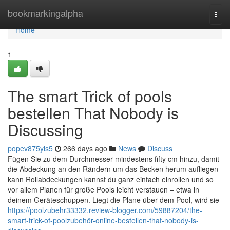
Home
bookmarkingalpha
Togg
navi
Home
1
The smart Trick of pools
bestellen That Nobody is
Discussing
popev875yis5
266 days ago
News
Discuss
Fügen Sie zu dem Durchmesser mindestens fifty cm hinzu, damit
die Abdeckung an den Rändern um das Becken herum aufliegen
kann Rollabdeckungen kannst du ganz einfach einrollen und so
vor allem Planen für große Pools leicht verstauen – etwa in
deinem Geräteschuppen. Liegt die Plane über dem Pool, wird sie
https://poolzubehr33332.review-blogger.com/59887204/the-
smart-trick-of-poolzubehör-online-bestellen-that-nobody-is-