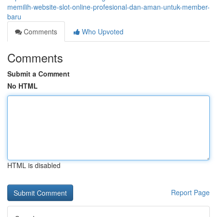
memilih-website-slot-online-profesional-dan-aman-untuk-member-
baru
Comments
Who Upvoted
Comments
Submit a Comment
No HTML
HTML is disabled
Report Page