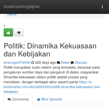
Home
bookmarkingalpha
Togg
navi
Home
1
Politik: Dinamika Kekuasaan
dan Kebijakan
arranogxf576506
269 days ago
News
Discuss
Politik merupakan suatu sistem yang kompleks, berpusat pada
pengaturan sumber daya dan pengaruh di dalam masyarakat.
Dinamika kekuasaan dalam politik adalah proses yang
mendalam, dengan berbagai aktor seperti partai
https://e-
bookmarks.com/story6263305/politik-dinamika-kekuasaan-dan-
kebijakan
Comments
Who Upvoted