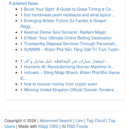
Published News
1
Boost Your Sight: A Guide to Glass Tinting & Co...
1
first handmade pearl necklaces and what layout ...
1
Emerging Artists: Future DJ Fambo & Gospel
Regg...
1
Aasimar Divine Soul Sorcerer: Radiant Magic
1
678bet: Your Ultimate Online Betting Destination
1
Trustworthy Disposal Services Through Parramatt...
1
SUNWIN – Khám Phá Nền Tảng Giải Trí Trực Tuyến
...
1
استئجار سيارات في المحافظة: دليل شامل و أف...
1
Humanio AI: Revolutionizing Human-Machine In...
1
nohuwin – Đăng Nhập Nhanh, Khám Phá Kho Game
Đ...
1
how to recover money from crypto scam
1
Winning United Kingdom Official Domain Tenders ...
Copyright © 2026 |
Advanced Search
|
Live
|
Tag Cloud
|
Top
Users
| Made with
Kliqqi CMS
|
All RSS Feeds