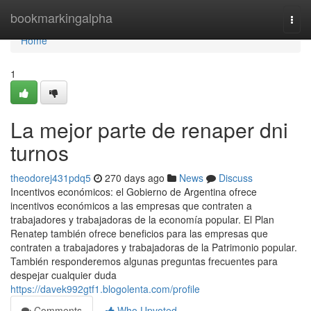
Home
bookmarkingalpha
Togg
navi
Home
1
La mejor parte de renaper dni
turnos
theodorej431pdq5
270 days ago
News
Discuss
Incentivos económicos: el Gobierno de Argentina ofrece
incentivos económicos a las empresas que contraten a
trabajadores y trabajadoras de la economía popular. El Plan
Renatep también ofrece beneficios para las empresas que
contraten a trabajadores y trabajadoras de la Patrimonio popular.
También responderemos algunas preguntas frecuentes para
despejar‍ cualquier duda
https://davek992gtf1.blogolenta.com/profile
Comments
Who Upvoted