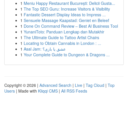
1
Meniu Happy Restaurant București: Delicii Gusta...
1
The Top SEO Guru: Increase Visitors & Visibility
1
Fantastic Dessert Display Ideas to Impress ...
1
Sensuele Massage Kaapstad: Geniet en Beleef
1
Done On Command Review – Best AI Business Tool
1
YunaniToto: Panduan Lengkap dan Mutakhir
1
The Ultimate Guide to Tattoo Artist Chairs
1
Locating to Obtain Cannabis in London : ...
1
Asal Jam: عشق یا بازی؟
1
Your Complete Guide to Dungeon & Dragons ...
Copyright © 2026 |
Advanced Search
|
Live
|
Tag Cloud
|
Top
Users
| Made with
Kliqqi CMS
|
All RSS Feeds