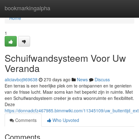
Home
bookmarkingalpha
Home
1
Schuifwandsysteem Voor Uw
Veranda
aliciavboj969638
270 days ago
News
Discuss
Een terras is een heerlijke plek om te ontspannen en te genieten
van de frisse lucht. Maar soms kan het beperkt zijn in ruimte. Met
een Schuifwandsysteem creëer je extra woonruimte en flexibiliteit.
Deze
https://donnadcfz467985.bimmwiki.com/11345109/uw_buitentijd_ex
Comments
Who Upvoted
Comments