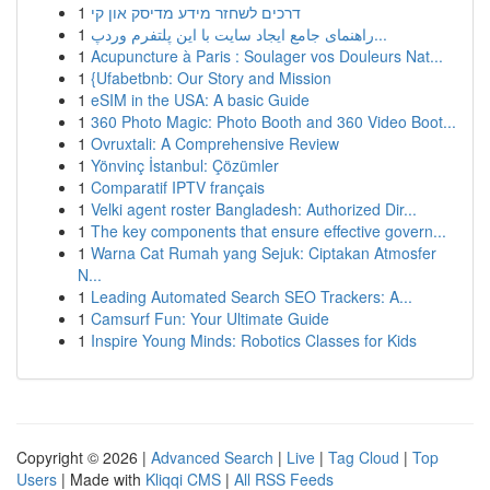
1
דרכים לשחזר מידע מדיסק און קי
1
راهنمای جامع ایجاد سایت با این پلتفرم وردپ...
1
Acupuncture à Paris : Soulager vos Douleurs Nat...
1
{Ufabetbnb: Our Story and Mission
1
eSIM in the USA: A basic Guide
1
360 Photo Magic: Photo Booth and 360 Video Boot...
1
Ovruxtali: A Comprehensive Review
1
Yönvinç İstanbul: Çözümler
1
Comparatif IPTV français
1
Velki agent roster Bangladesh: Authorized Dir...
1
The key components that ensure effective govern...
1
Warna Cat Rumah yang Sejuk: Ciptakan Atmosfer
N...
1
Leading Automated Search SEO Trackers: A...
1
Camsurf Fun: Your Ultimate Guide
1
Inspire Young Minds: Robotics Classes for Kids
Copyright © 2026 |
Advanced Search
|
Live
|
Tag Cloud
|
Top
Users
| Made with
Kliqqi CMS
|
All RSS Feeds