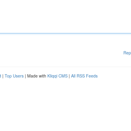
Rep
d
|
Top Users
| Made with
Kliqqi CMS
|
All RSS Feeds