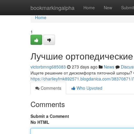
Home
bookmarkingalpha
Home
New
Submi
Home
1
Лучшие ортопедические 
victorbmng685083
273 days ago
News
Discus
Ищете решение от дискомфорта пяточной шпоры? О
https://charlieyfmk892571.blogdanica.com/3837087
Comments
Who Upvoted
Comments
Submit a Comment
No HTML