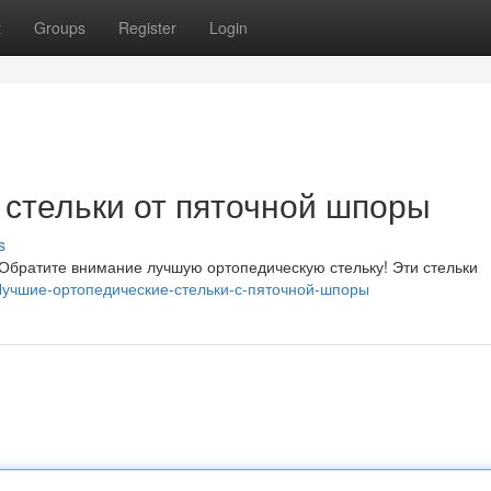
t
Groups
Register
Login
стельки от пяточной шпоры
s
братите внимание лучшую ортопедическую стельку! Эти стельки
1/Лучшие-ортопедические-стельки-с-пяточной-шпоры