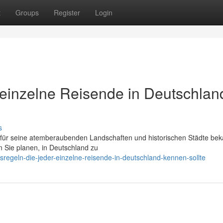
t
Groups
Register
Login
r einzelne Reisende in Deutschlan
s
r für seine atemberaubenden Landschaften und historischen Städte beka
 Sie planen, in Deutschland zu
regeln-die-jeder-einzelne-reisende-in-deutschland-kennen-sollte