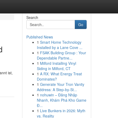
Search
Go
Published News
1
Smart Home Technology
d
Installed by a Lane Cove ...
1
FSAK Building Group : Your
Dependable Partne...
1
Milford Installing Vinyl
Siding in Milford, CT
nnt ist,
1
A RX: What Energy Treat
Dominates?
1
Generate Your Tron Vanity
Address: A Step-by-St...
1
nohuwin – Đăng Nhập
Nhanh, Khám Phá Kho Game
Đ...
1
Live Bunkers in 2026: Myth
vs. Reality