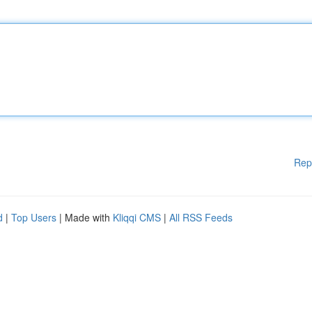
Rep
d
|
Top Users
| Made with
Kliqqi CMS
|
All RSS Feeds