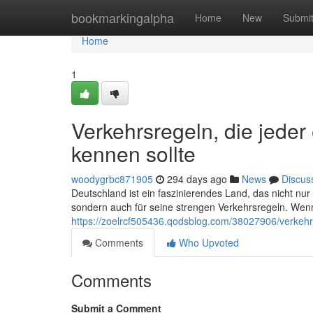
Home
bookmarkingalpha
Home
New
Submi
Home
1
Verkehrsregeln, die jede
kennen sollte
woodygrbc871905
294 days ago
News
Discus
Deutschland ist ein faszinierendes Land, das nicht nu
sondern auch für seine strengen Verkehrsregeln. Wenn
https://zoelrcf505436.qodsblog.com/38027906/verkehrs
Comments
Who Upvoted
Comments
Submit a Comment