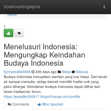
Home
bookmarkingalpha
Togg
navi
Home
1
Menelusuri Indonesia:
Mengungkap Keindahan
Budaya Indonesia
flynnyexd845856
295 days ago
News
Discuss
Budaya Indonesia merupakan warisan yang luar biasa. Dari tanah
air sampai merauke, setiap daerah memiliki tradisi unik yang
patut dihargai. Keindahan budaya Indonesia dapat dilihat dari
tarian tradisional, tenun,
https://jessejlkv300617.blogofchange.com/profile
Comments
Who Upvoted