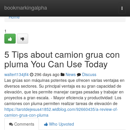
Home
bookmarkingalpha
Togg
navi
Home
1
5 Tips about camion grua con
pluma You Can Use Today
waltert134jif4
296 days ago
News
Discuss
Las grúas son máquinas potentes que ofrecen varias ventajas en
diversos sectores. Su principal ventaja es su gran capacidad de
elevación, que les permite manejar cargas pesadas y trabajar en
proyectos a gran escala. - Mayor eficiencia y productividad: Los
camiones con pluma permiten realizar tareas de elevación de
https://tarotdejesus41852.widblog.com/92660435/a-review-of-
camion-grua-con-pluma
Comments
Who Upvoted