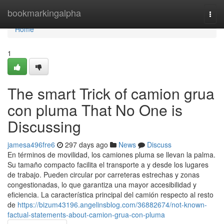
Home
bookmarkingalpha
Togg
navi
Home
1
The smart Trick of camion grua
con pluma That No One is
Discussing
jamesa496fre6
297 days ago
News
Discuss
En términos de movilidad, los camiones pluma se llevan la palma.
Su tamaño compacto facilita el transporte a y desde los lugares
de trabajo. Pueden circular por carreteras estrechas y zonas
congestionadas, lo que garantiza una mayor accesibilidad y
eficiencia. La característica principal del camión respecto al resto
de
https://bizum43196.angelinsblog.com/36882674/not-known-
factual-statements-about-camion-grua-con-pluma