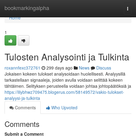
Home
bookmarkingalpha
Togg
navi
Home
1
Tulosten Analysointi ja Tulkinta
roxannfexc372761
299 days ago
News
Discuss
Jokaisen kokeen tulokset analysoidaan huolellisesti. Analyysillä
tarkastellaan signaaleja, joiden avulla voidaan selittää kokeen
tähtäimen. Selityksen perusteella voidaan johtaa johtopäätöksiä ja
https://lilybhwz709475.blogerus.com/58149572/vakio-tulokset-
analyysi-ja-tulkinta
Comments
Who Upvoted
Comments
Submit a Comment