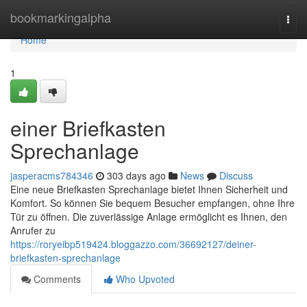
Home
bookmarkingalpha
Togg
navi
Home
1
einer Briefkasten
Sprechanlage
jasperacms784346
303 days ago
News
Discuss
Eine neue Briefkasten Sprechanlage bietet Ihnen Sicherheit und
Komfort. So können Sie bequem Besucher empfangen, ohne Ihre
Tür zu öffnen. Die zuverlässige Anlage ermöglicht es Ihnen, den
Anrufer zu
https://roryeibp519424.bloggazzo.com/36692127/deiner-
briefkasten-sprechanlage
Comments
Who Upvoted