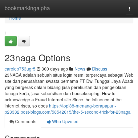
Home
bookmarkingalpha
Togg
navi
Home
1
23naga Options
carolep753ugr5
300 days ago
News
Discuss
23NAGA adalah sebuah situs login resmi terpercaya sebagai Web
site dari perusahaan swasta bernama PT Dwi Tunggal Jaya Abadi
yang bergerak dalam bidang jasa perekurtan dan pengelolaan
tenaga kerja, jasa kebersihan dan housekeeping. How to
acknowledge a Fraud Internet site Since the influence of the
internet rises, so does
https://topi88-menang-berapapun-
p23332.post-blogs.com/58542615/the-5-second-trick-for-23naga
Comments
Who Upvoted
Comments