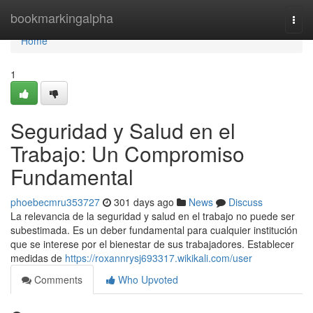
Home
bookmarkingalpha
Togg
navi
Home
1
Seguridad y Salud en el
Trabajo: Un Compromiso
Fundamental
phoebecmru353727
301 days ago
News
Discuss
La relevancia de la seguridad y salud en el trabajo no puede ser
subestimada. Es un deber fundamental para cualquier institución
que se interese por el bienestar de sus trabajadores. Establecer
medidas de
https://roxannrysj693317.wikikali.com/user
Comments
Who Upvoted