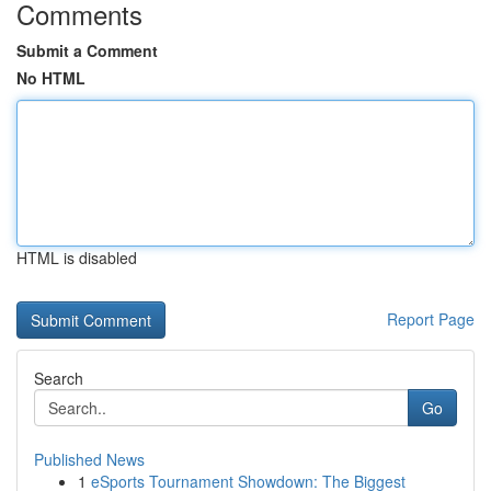
Comments
Submit a Comment
No HTML
HTML is disabled
Report Page
Search
Go
Published News
1
eSports Tournament Showdown: The Biggest