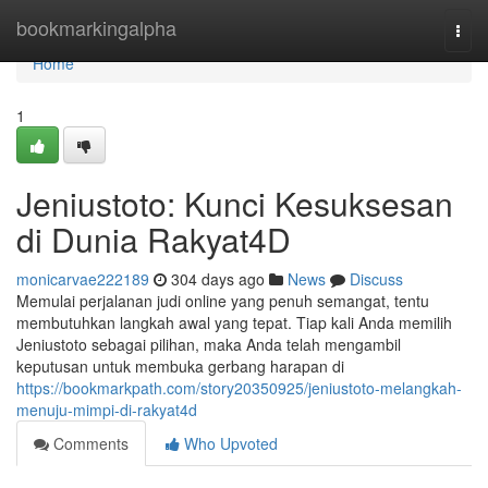
Home
bookmarkingalpha
Togg
navi
Home
1
Jeniustoto: Kunci Kesuksesan
di Dunia Rakyat4D
monicarvae222189
304 days ago
News
Discuss
Memulai perjalanan judi online yang penuh semangat, tentu
membutuhkan langkah awal yang tepat. Tiap kali Anda memilih
Jeniustoto sebagai pilihan, maka Anda telah mengambil
keputusan untuk membuka gerbang harapan di
https://bookmarkpath.com/story20350925/jeniustoto-melangkah-
menuju-mimpi-di-rakyat4d
Comments
Who Upvoted